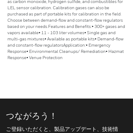
as carbon monoxide, hydrogen sulfide, and combustibles for
LEL sensor calibration. Calibration gases can also be
purchased as part of portable kits for calibration in the field.
Choose between demand-flow and constant-flow regulators
based on your needs.Features and Benefits:• 300+ gases and
vapors available• 11 - 103 liter volumes• Single gas and
multi-gas mixtures• Available as portable kits• Demand-flow
and constant-flow regulatorsApplication:• Emergency
Response• Environmental Cleanups/ Remediation• Hazmat
Response• Venue Protection
つながろう！
ご登録いただくと、製品アップデート、技術情