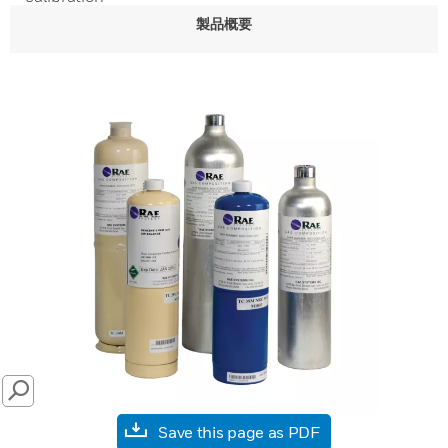
製品概要
SEARCH
Save this page as PDF