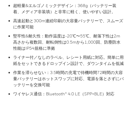
超軽量&エルゴノミックデザイン：368g（バッテリー装
着、メディア非装填）と非常に軽く、使いやすい設計。
高速起動と300m連続印刷の大容量バッテリーで、スムーズ
に作業可能
堅牢性&耐久性：動作温度は-20℃〜55℃、耐落下性は2m
高さから複数回、耐転倒性は0.5mから1,000回、防塵防水
性能はIP54規格に準拠
ライナー付／なしのラベル、レシート用紙に対応。簡単に用
紙をセットできるドロップイン設計で、ダウンタイムを低減
作業を滞らせない：3.5時間の充電で待機時間72時間の大容
量バッテリーはホットスワップに対応、電源を落とさずにバ
ッテリーを交換可能
ワイヤレス通信：Bluetooth® 4.0 LE（SPP+BLE）対応