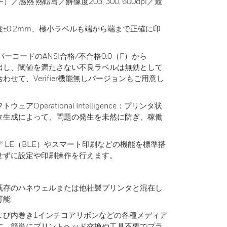
／感熱 熱転写／解像度203, 300, 600dpi／最
±0.2mm、極小ラベルも端から端まで正確に印
：バーコードのANSI合格/不合格0.0（F）から
算出し、閾値を満たさない不良ラベルは無効として
せて、Verifier機能無しバージョンもご用意し
Operational Intelligence：プリンタ状
タ生成によって、問題の発生を未然に防ぎ、稼働
th® LE（BLE）やスマート印刷などの機能を標準搭
せずに設定や印刷操作を行えます。
既存のハネウェルまたは他社製プリンタと混在し
可能
よび内巻き1インチコアリボンなどの各種メディア
す。簡単にプリントヘッド交換や工具不要でプラ