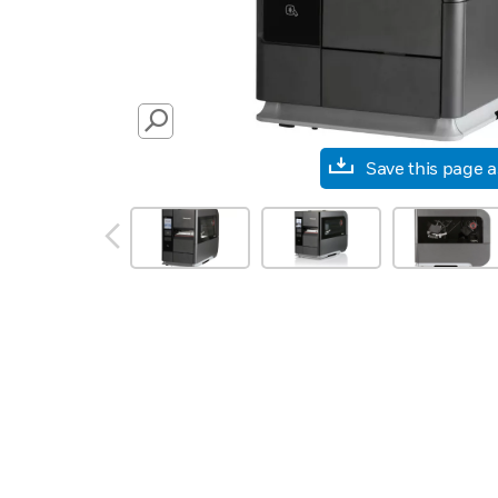
SEARCH
Save this page 
prev