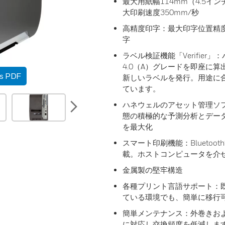
最大用紙幅114mm（4.5インチ）
大印刷速度350mm/秒
高精度印字：最大印字位置精度
字
ラベル検証機能「Verifier」
4.0（A）グレードを即座に
as PDF
新しいラベルを発行。用途に合わ
ています。
next
ハネウェルのアセット管理ソフトウェア
態の積極的な予測分析とデー
を最大化
スマート印刷機能：Bluetoo
載。ホストコンピュータを介
金属製の堅牢構造
各種プリント言語サポート：
ている環境でも、簡単に移行
簡単メンテナンス：外巻きお
に対応し交換頻度を低減しま