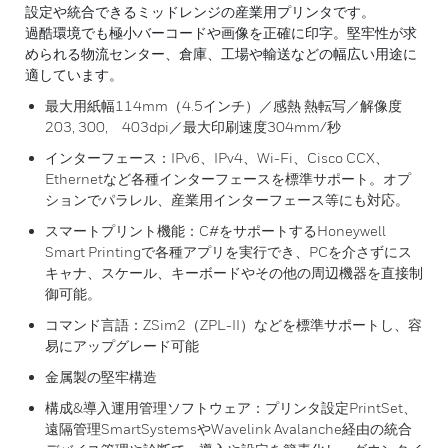
設定や統合できるミッドレンジの産業用プリンタです。
過酷環境でも極小バーコードや画像を正確に印字。堅牢性が求
められる物流センター、倉庫、工場や輸送などの幅広い用途に
適しています。
最大用紙幅114mm（4.5インチ）／感熱 熱転写／解像度
203, 300, 403dpi／最大印刷速度304mm/秒
インターフェース：IPv6、IPv4、Wi-Fi、Cisco CCX、
Ethernetなど各種インターフェースを標準サポート。オプ
ションでパラレル、産業用インターフェース等にも対応。
スマートプリント機能：C#をサポートするHoneywell
Smart Printingで各種アプリを実行でき、PCを介さずにス
キャナ、スケール、キーボードやその他の周辺機器を直接制
御可能。
コマンド言語：ZSim2（ZPL-II）などを標準サポートし、容
易にアップグレード可能
金属製の堅牢構造
構成&導入運用管理ソフトウェア：プリンタ設定PrintSet、
遠隔管理SmartSystemsやWavelink Avalanche経由の統合