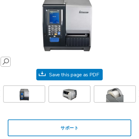
SEARCH
Save this page as PDF
prev
サポート