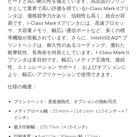
ピードと高い耐久性を備えています。高品質のプリン
タとして業界で高い評価を得ているI-Class Mark IIプリ
ンタは、価格競争力があり、信頼性も高く、統合が容
易です。I-Class Mark IIプリンタには、高速プロセッ
サ、大容量メモリ、幅広い通信ポートなど、多くの標
準機能が搭載されています。さらに、IntelliSEAQ™:プ
リントヘッドは、耐久性のあるコーティング、優れた
耐摩耗性、長寿命を特長としています。I-Class Mark II
プリンタは多目的です。幅広いメディア互換性、接続
性、エミュレーション サポート、およびオプションに
より、幅広いアプリケーションで使用できます。
仕様の概要：
プリントヘッド：直接感熱式、オプションの熱転写式
メディアロール幅：25.4mm～118.1mm（1.0インチ～4.7
インチ）
最大印刷幅：105.7mm（4.16インチ）
印刷速度：•:A-4212e：304mm/秒（12ips）、