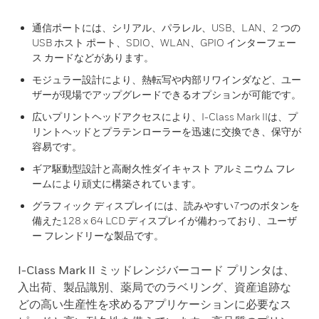
通信ポートには、シリアル、パラレル、USB、LAN、2 つの
USB ホスト ポート、SDIO、WLAN、GPIO インターフェー
ス カードなどがあります。
モジュラー設計により、熱転写や内部リワインダなど、ユー
ザーが現場でアップグレードできるオプションが可能です。
広いプリントヘッドアクセスにより、I-Class Mark IIは、プ
リントヘッドとプラテンローラーを迅速に交換でき、保守が
容易です。
ギア駆動型設計と高耐久性ダイキャスト アルミニウム フレ
ームにより頑丈に構築されています。
グラフィック ディスプレイには、読みやすい7つのボタンを
備えた128 x 64 LCD ディスプレイが備わっており、ユーザ
ー フレンドリーな製品です。
I-Class Mark II ミッドレンジバーコード プリンタは、
入出荷、製品識別、薬局でのラベリング、資産追跡な
どの高い生産性を求めるアプリケーションに必要なス