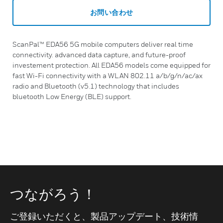
お問い合わせ
ScanPal™ EDA56 5G mobile computers deliver real time
connectivity. advanced data capture, and future-proof
investement protection. All EDA56 models come equipped for
fast Wi-Fi connectivity with a WLAN 802.11 a/b/g/n/ac/ax
radio and Bluetooth (v5.1) technology that includes
bluetooth Low Energy (BLE) support.
つながろう！
ご登録いただくと、製品アップデート、技術情