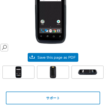
SEARCH
Save this page as PDF
prev
サポート