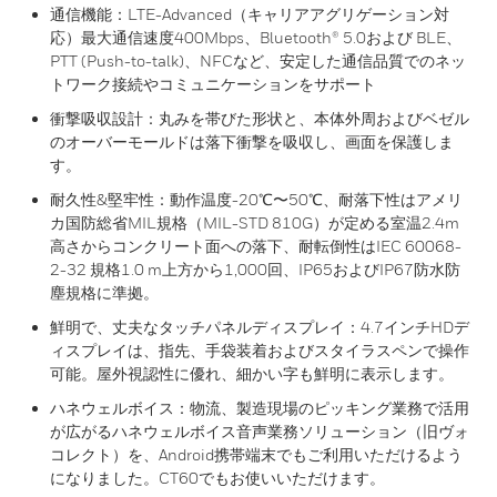
通信機能：LTE-Advanced（キャリアアグリゲーション対
応）最大通信速度400Mbps、Bluetooth® 5.0および BLE、
PTT (Push-to-talk)、NFCなど、安定した通信品質でのネッ
トワーク接続やコミュニケーションをサポート
衝撃吸収設計：丸みを帯びた形状と、本体外周およびベゼル
のオーバーモールドは落下衝撃を吸収し、画面を保護しま
す。
耐久性&堅牢性：動作温度-20℃〜50℃、耐落下性はアメリ
カ国防総省MIL規格（MIL-STD 810G）が定める室温2.4m
高さからコンクリート面への落下、耐転倒性はIEC 60068-
2-32 規格1.0 m上方から1,000回、IP65およびIP67防水防
塵規格に準拠。
鮮明で、丈夫なタッチパネルディスプレイ：4.7インチHDデ
ィスプレイは、指先、手袋装着およびスタイラスペンで操作
可能。屋外視認性に優れ、細かい字も鮮明に表示します。
ハネウェルボイス：物流、製造現場のピッキング業務で活用
が広がるハネウェルボイス音声業務ソリューション（旧ヴォ
コレクト）を、Android携帯端末でもご利用いただけるよう
になりました。CT60でもお使いいただけます。