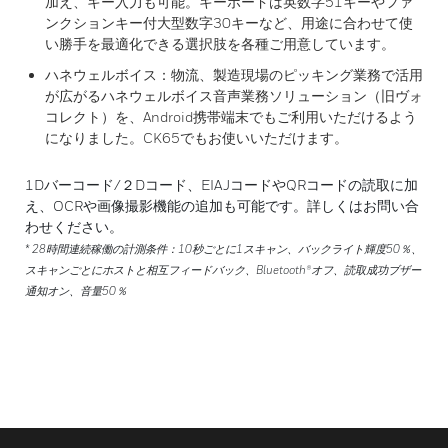
加え、キー入力も可能。キーボードは英数字51キーやファ
ンクションキー付大型数字30キーなど、用途に合わせて使
い勝手を最適化できる選択肢を各種ご用意しています。
ハネウェルボイス：物流、製造現場のピッキング業務で活用
が広がるハネウェルボイス音声業務ソリューション（旧ヴォ
コレクト）を、Android携帯端末でもご利用いただけるよう
になりました。CK65でもお使いいただけます。
1Dバーコード/２Dコード、EIAJコードやQRコードの読取に加
え、OCRや画像撮影機能の追加も可能です。詳しくはお問い合
わせください。
* 28時間連続稼働の計測条件：10秒ごとに1スキャン、バックライト輝度50％、
スキャンごとにホストと相互フィードバック、Bluetooth®オフ、読取成功ブザー
通知オン、音量50％