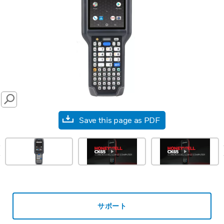
SEARCH
Save this page as PDF
prev
サポート