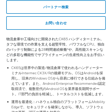
パートナー検索
お問い合わせ
物流倉庫や工場向けに開発されたCK65 ハンディターミナル。
タフな環境での作業を支える超堅牢性、パワフルなCPU、独自
のバッテリ制御による28時間連続稼働*や、高性能スキャンな
どの多彩な機能性でサプライチェーンの生産性向上をお手伝い
します。
CK65は世界中の製造/物流倉庫で使われるハンディーター
ミナルIntermec CK3X/Rの後継モデル。OSはAndroidを採
用し、旧来のWindows OSから容易に移行できる仕組みを備
えています。また、Android Enterprise Recommended認定
取得済で、複数世代のAndroid OSを業界最長期間サポー
ト。IT部門の負担を軽減し、トータルコストを低減します。
運用を最適化：ハネウェル独自のプラットフォームMobility
Edgeで、セキュリティを確保しながら、導入、ソフトウェ