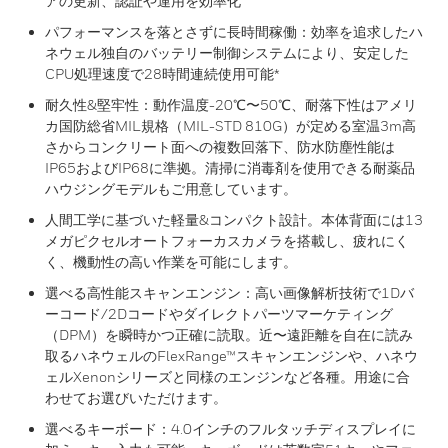
アの更新、認証や運用を効率化
パフォーマンスを落とさずに長時間稼働：効率を追求したハ
ネウェル独自のバッテリー制御システムにより、安定した
CPU処理速度で28時間連続使用可能*
耐久性&堅牢性：動作温度-20℃〜50℃、耐落下性はアメリ
カ国防総省MIL規格（MIL-STD 810G）が定める室温3m高
さからコンクリート面への複数回落下、防水防塵性能は
IP65およびIP68に準拠。清掃に消毒剤を使用できる耐薬品
ハウジングモデルもご用意しています。
人間工学に基づいた軽量&コンパクト設計。本体背面には13
メガピクセルオートフォーカスカメラを搭載し、疲れにく
く、機動性の高い作業を可能にします。
選べる高性能スキャンエンジン：高い画像解析技術で1Dバ
ーコード/2Dコードやダイレクトパーツマーケティング
（DPM）を瞬時かつ正確に読取。近〜遠距離を自在に読み
取るハネウェルのFlexRange™スキャンエンジンや、ハネウ
ェルXenonシリーズと同様のエンジンなど各種。用途に合
わせてお選びいただけます。
選べるキーボード：4.0インチのフルタッチディスプレイに