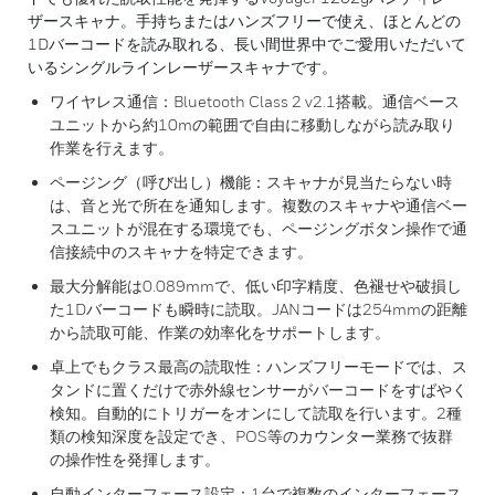
ザースキャナ。手持ちまたはハンズフリーで使え、ほとんどの
1Dバーコードを読み取れる、長い間世界中でご愛用いただいて
いるシングルラインレーザースキャナです。
ワイヤレス通信：Bluetooth Class 2 v2.1搭載。通信ベース
ユニットから約10mの範囲で自由に移動しながら読み取り
作業を行えます。
ページング（呼び出し）機能：スキャナが見当たらない時
は、音と光で所在を通知します。複数のスキャナや通信ベー
スユニットが混在する環境でも、ページングボタン操作で通
信接続中のスキャナを特定できます。
最大分解能は0.089mmで、低い印字精度、色褪せや破損し
た1Dバーコードも瞬時に読取。JANコードは254mmの距離
から読取可能、作業の効率化をサポートします。
卓上でもクラス最高の読取性：ハンズフリーモードでは、ス
タンドに置くだけで赤外線センサーがバーコードをすばやく
検知。自動的にトリガーをオンにして読取を行います。2種
類の検知深度を設定でき、POS等のカウンター業務で抜群
の操作性を発揮します。
自動インターフェース設定：1台で複数のインターフェース