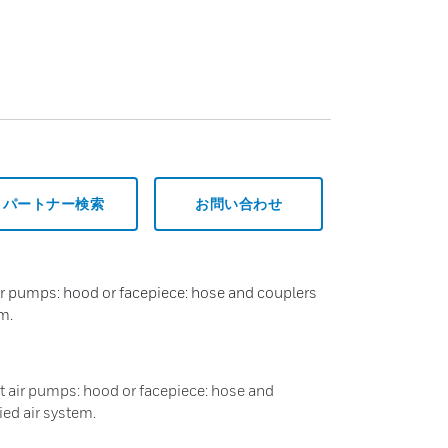
パートナー検索
お問い合わせ
ir pumps: hood or facepiece: hose and couplers
m.
 air pumps: hood or facepiece: hose and
ied air system.