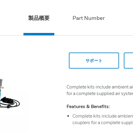
製品概要
Part Number
サポート
Complete kits include ambient a
for a complete supplied air syste
Features & Benefits:
Complete kits include ambient
couplers for a complete suppl