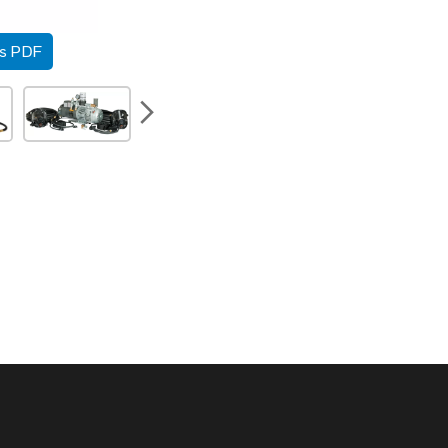
as PDF
next