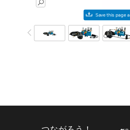
SEARCH
Save this page 
prev
つながろう！