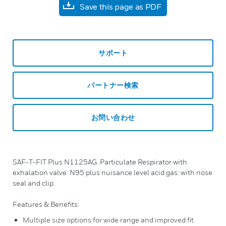
Save this page as PDF
サポート
パートナー検索
お問い合わせ
SAF-T-FIT Plus N1125AG. Particulate Respirator with
exhalation valve: N95 plus nuisance level acid gas: with nose
seal and clip.
Features & Benefits:
Multiple size options for wide range and improved fit.