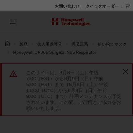
お問い合わせ
クイックオーダー
製品
個人用保護具
呼吸器系
使い捨てマスク
Honeywell DF365 Surgical N95 Respirator
このサイトは、8月8日（土）午後
7:00（EST）から8月9日（日）午前
5:00（EST）まで（8月8日（土）午後
11:00（UTC）から8月9日（日）午前
9:00（UTC）まで）計画メンテナンスが予定
されています。この間、ご理解とご協力をお
願いいたします。