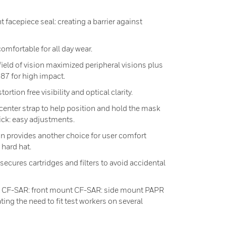
t facepiece seal: creating a barrier against
omfortable for all day wear.
ield of vision maximized peripheral visions plus
87 for high impact.
rtion free visibility and optical clarity.
center strap to help position and hold the mask
uick: easy adjustments.
n provides another choice for user comfort
 hard hat.
ecures cartridges and filters to avoid accidental
t CF-SAR: front mount CF-SAR: side mount PAPR
ng the need to fit test workers on several