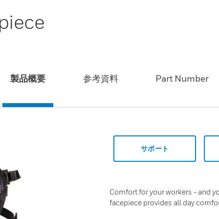
piece
製品概要
参考資料
Part Number
サポート
Comfort for your workers - and y
facepiece provides all day comfort