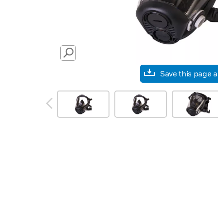
SEARCH
Save this page 
prev