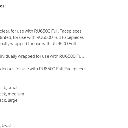
es:
 clear, for use with RU6500 Full Facepieces
 tinted, for use with RU6500 Full Facepieces
dually wrapped for use with RU6500 Full
dividually wrapped for use with RU6500 Full
no lenses for use with RU6500 Full Facepieces
ack, small
lack, medium
ck, large
, 8-32