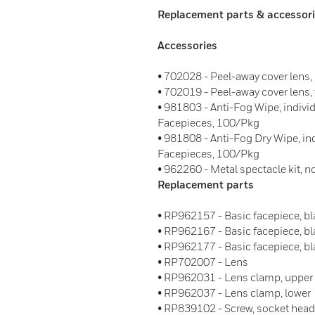
Replacement parts & accessori
Accessories
• 702028 - Peel-away cover lens,
• 702019 - Peel-away cover lens,
• 981803 - Anti-Fog Wipe, indivi
Facepieces, 100/Pkg
• 981808 - Anti-Fog Dry Wipe, in
Facepieces, 100/Pkg
• 962260 - Metal spectacle kit, 
Replacement parts
• RP962157 - Basic facepiece, bl
• RP962167 - Basic facepiece, b
• RP962177 - Basic facepiece, bla
• RP702007 - Lens
• RP962031 - Lens clamp, upper
• RP962037 - Lens clamp, lower
• RP839102 - Screw, socket head