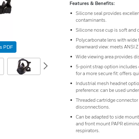
Features & Benefits:
Silicone seal provides excellen
contaminants.
Silicone nose cup is soft and c
Polycarbonate lens with wide f
as PDF
downward view: meets ANSI Z 
Wide viewing area provides disto
next
5-point strap option includes 
for a more secure fit: offers q
Industrial mesh headnet optio
preference: can be used under
Threaded cartridge connector s
disconnections.
Can be adapted to side moun
and front mount PAPR eliminati
respirators.