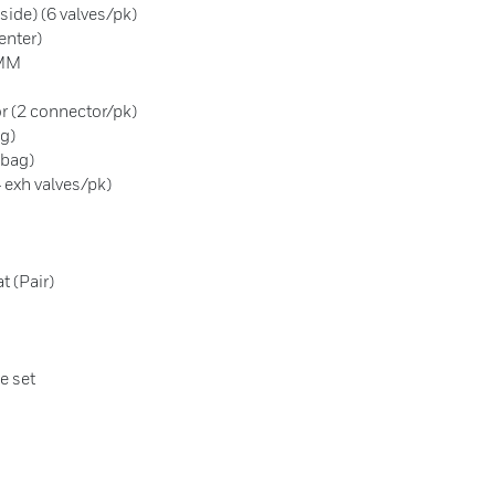
side) (6 valves/pk)
enter)
0MM
r (2 connector/pk)
g)
/bag)
 exh valves/pk)
t (Pair)
e set