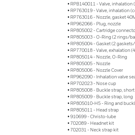
• RPB140011 - Valve, inhalation (
• RP763019 - Valve, inhalation (c
• RP763016 - Nozzle, gasket 4
• RP962066 - Plug, nozzle
• RP805002 - Cartridge connecto
• RP805003 - O-Ring (2 rings/ba
• RP805004 - Gasket (2 gaskets
• RP770018 - Valve, exhalation (4
• RP805014 - Nozzle, O-Ring
• RP805005 - Nozzle
• RP805006 - Nozzle Cover
• RP962090 - Inhalation valve sea
• RP702023 - Nose cup
• RP805008 - Buckle strap, short
• RP805009 - Buckle strap, long
• RP805010-H5 - Ring and buckl
• RP805011 - Head strap
• 910699 - Christo-lube
• 702089 - Headnet kit
• 702031 - Neck strap kit