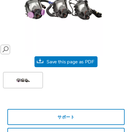
SEARCH
Save this page as PDF
サポート