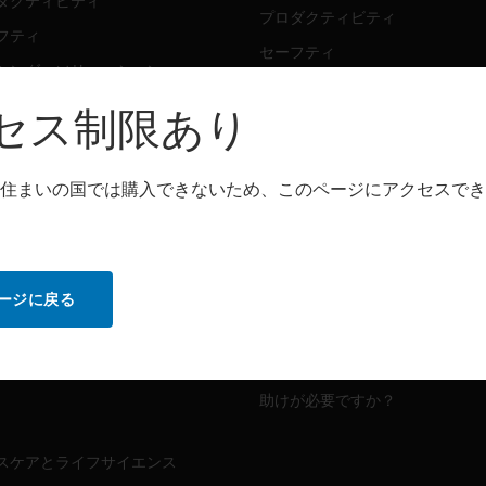
ダクティビティ
プロダクティビティ
フティ
セーフティ
シング・ソリューション
センシング・ソリューション
セス制限あり
トウェア
パートナー検索
ダクティビティ
住まいの国では購入できないため、このページにアクセスでき
プロダクティビティ
フティ
セーフティ
センシング・ソリューション
ビス
ージに戻る
MYAUTOMATION のサポート
ダクティビティ
フティ
ハウツービデオ
助けが必要ですか？
スケアとライフサイエンス