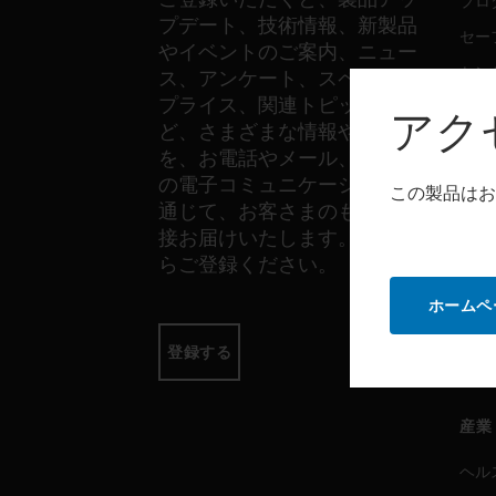
プロ
プデート、技術情報、新製品
セー
やイベントのご案内、ニュー
セン
ス、アンケート、スペシャル
プライス、関連トピックな
アク
ど、さまざまな情報やご案内
ソフ
を、お電話やメール、その他
の電子コミュニケーションを
プロ
この製品はお
通じて、お客さまのもとへ直
セー
接お届けいたします。以下か
らご登録ください。
サー
ホームペ
プロ
登録する
セー
産業
ヘル