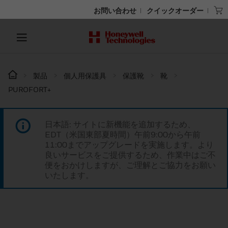
お問い合わせ
クイックオーダー
製品
個人用保護具
保護靴
靴
PUROFORT+
日本語: サイトに新機能を追加するため、
EDT（米国東部夏時間）午前9:00から午前
11:00までアップグレードを実施します。より
良いサービスをご提供するため、作業中はご不
便をおかけしますが、ご理解とご協力をお願い
いたします。