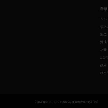
産業
ヘル
輸送
製造
流通
小売
Eコ
政府
航空
Copyright © 2026 Honeywell International Inc