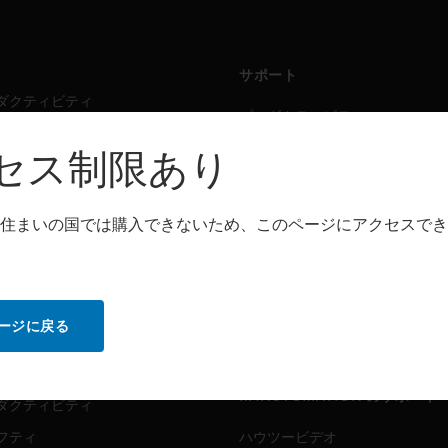
サポート
ダクティビティ
プロダクティビティ
フティ
セーフティ
セス制限あり
シング・ソリューション
センシング・ソリューション
住まいの国では購入できないため、このページにアクセスでき
トウェア
パートナー検索
ダクティビティ
プロダクティビティ
フティ
セーフティ
ージに戻る
センシング・ソリューション
ビス
MYAUTOMATION のサポート
ダクティビティ
フティ
ハウツービデオ