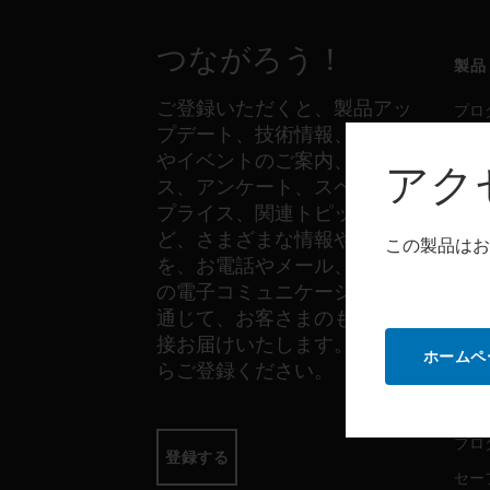
つながろう！
製品
ご登録いただくと、製品アッ
プロ
プデート、技術情報、新製品
セー
やイベントのご案内、ニュー
アク
セン
ス、アンケート、スペシャル
プライス、関連トピックな
ど、さまざまな情報やご案内
この製品はお
ソフ
を、お電話やメール、その他
の電子コミュニケーションを
プロ
通じて、お客さまのもとへ直
セー
接お届けいたします。以下か
ホームペ
らご登録ください。
サー
プロ
登録する
セー