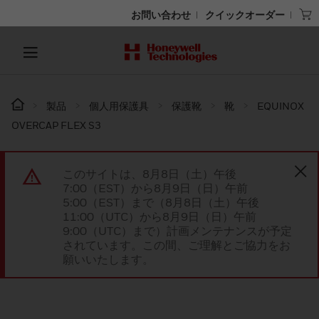
お問い合わせ
クイックオーダー
製品
個人用保護具
保護靴
靴
EQUINOX
OVERCAP FLEX S3
このサイトは、8月8日（土）午後
7:00（EST）から8月9日（日）午前
5:00（EST）まで（8月8日（土）午後
11:00（UTC）から8月9日（日）午前
9:00（UTC）まで）計画メンテナンスが予定
されています。この間、ご理解とご協力をお
願いいたします。