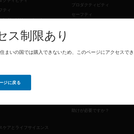
ダクティビティ
プロダクティビティ
フティ
セーフティ
シング・ソリューション
センシング・ソリューション
セス制限あり
トウェア
パートナー検索
ダクティビティ
住まいの国では購入できないため、このページにアクセスでき
プロダクティビティ
フティ
セーフティ
センシング・ソリューション
ビス
ージに戻る
MYAUTOMATION のサポート
ダクティビティ
フティ
ハウツービデオ
助けが必要ですか？
スケアとライフサイエンス