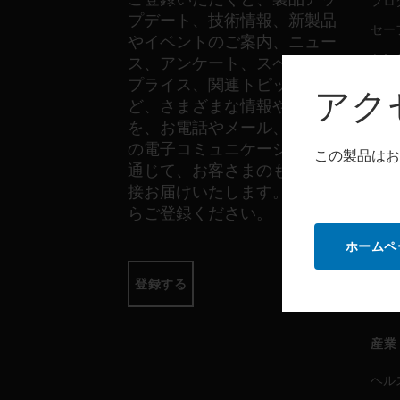
プロ
プデート、技術情報、新製品
セー
やイベントのご案内、ニュー
セン
ス、アンケート、スペシャル
プライス、関連トピックな
アク
ど、さまざまな情報やご案内
ソフ
を、お電話やメール、その他
の電子コミュニケーションを
プロ
この製品はお
通じて、お客さまのもとへ直
セー
接お届けいたします。以下か
らご登録ください。
サー
ホームペ
プロ
登録する
セー
産業
ヘル