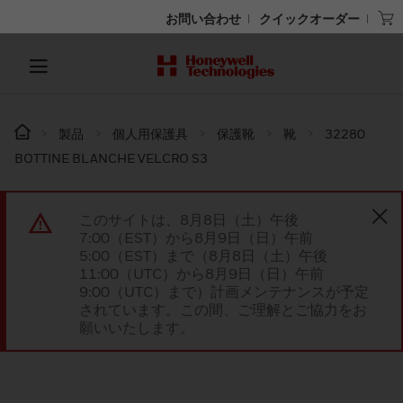
お問い合わせ
クイックオーダー
製品
個人用保護具
保護靴
靴
32280
BOTTINE BLANCHE VELCRO S3
このサイトは、8月8日（土）午後
7:00（EST）から8月9日（日）午前
5:00（EST）まで（8月8日（土）午後
11:00（UTC）から8月9日（日）午前
9:00（UTC）まで）計画メンテナンスが予定
されています。この間、ご理解とご協力をお
願いいたします。