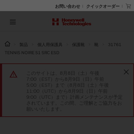
お問い合わせ
クイックオーダー
製品
個人用保護具
保護靴
靴
31761
TENNIS NOIRE S1 SRC ESD
このサイトは、8月8日（土）午後
7:00（EST）から8月9日（日）午前
5:00（EST）まで（8月8日（土）午後
11:00（UTC）から8月9日（日）午前
9:00（UTC）まで）計画メンテナンスが予定
されています。この間、ご理解とご協力をお
願いいたします。