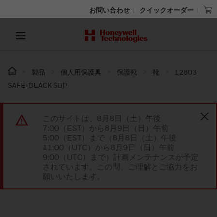
お問い合わせ
クイックオーダー
製品
個人用保護具
保護靴
靴
12803
SAFE+BLACK SBP
このサイトは、8月8日（土）午後
7:00（EST）から8月9日（日）午前
5:00（EST）まで（8月8日（土）午後
11:00（UTC）から8月9日（日）午前
9:00（UTC）まで）計画メンテナンスが予定
されています。この間、ご理解とご協力をお
願いいたします。