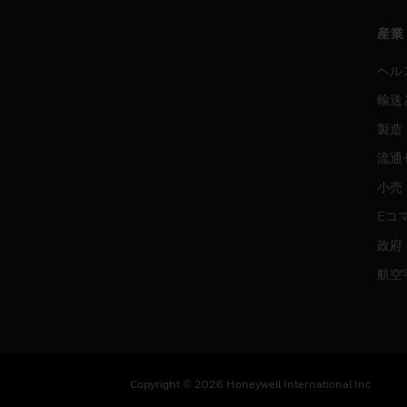
産業
ヘル
輸送
製造
流通
小売
Eコ
政府
航空
Copyright © 2026 Honeywell International Inc