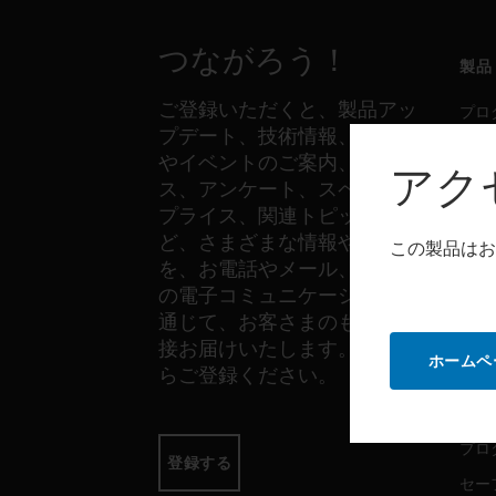
つながろう！
製品
ご登録いただくと、製品アッ
プロ
プデート、技術情報、新製品
セー
やイベントのご案内、ニュー
アク
セン
ス、アンケート、スペシャル
プライス、関連トピックな
ど、さまざまな情報やご案内
この製品はお
ソフ
を、お電話やメール、その他
の電子コミュニケーションを
プロ
通じて、お客さまのもとへ直
セー
接お届けいたします。以下か
ホームペ
らご登録ください。
サー
プロ
登録する
セー