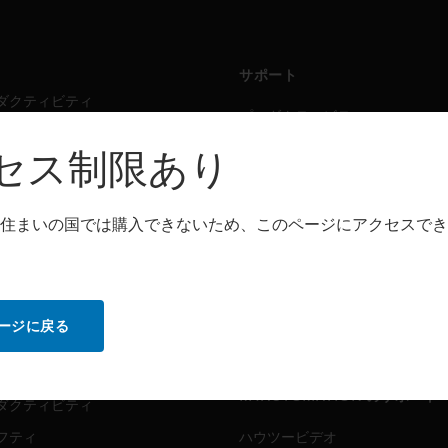
サポート
ダクティビティ
プロダクティビティ
フティ
セーフティ
セス制限あり
シング・ソリューション
センシング・ソリューション
住まいの国では購入できないため、このページにアクセスでき
トウェア
パートナー検索
ダクティビティ
プロダクティビティ
フティ
セーフティ
ージに戻る
センシング・ソリューション
ビス
MYAUTOMATION のサポート
ダクティビティ
フティ
ハウツービデオ