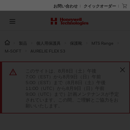
お問い合わせ
クイックオーダー
製品
個人用保護具
保護靴
MTS Range
M-SOFT
AURELIE FLEX S3
このサイトは、8月8日（土）午後
7:00（EST）から8月9日（日）午前
5:00（EST）まで（8月8日（土）午後
11:00（UTC）から8月9日（日）午前
9:00（UTC）まで）計画メンテナンスが予定
されています。この間、ご理解とご協力をお
願いいたします。