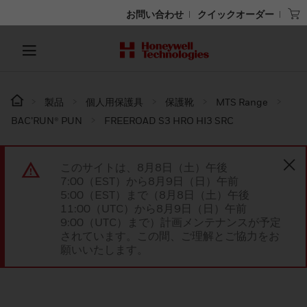
お問い合わせ
クイックオーダー
製品
個人用保護具
保護靴
MTS Range
BAC’RUN® PUN
FREEROAD S3 HRO HI3 SRC
このサイトは、8月8日（土）午後
7:00（EST）から8月9日（日）午前
5:00（EST）まで（8月8日（土）午後
11:00（UTC）から8月9日（日）午前
9:00（UTC）まで）計画メンテナンスが予定
されています。この間、ご理解とご協力をお
願いいたします。