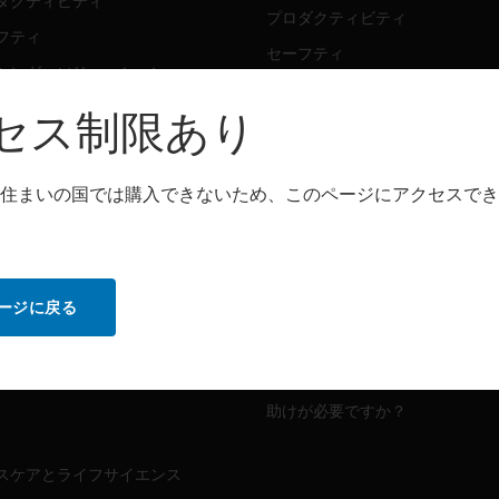
ダクティビティ
プロダクティビティ
フティ
セーフティ
シング・ソリューション
センシング・ソリューション
セス制限あり
トウェア
パートナー検索
ダクティビティ
住まいの国では購入できないため、このページにアクセスでき
プロダクティビティ
フティ
セーフティ
センシング・ソリューション
ビス
ージに戻る
MYAUTOMATION のサポート
ダクティビティ
フティ
ハウツービデオ
助けが必要ですか？
スケアとライフサイエンス