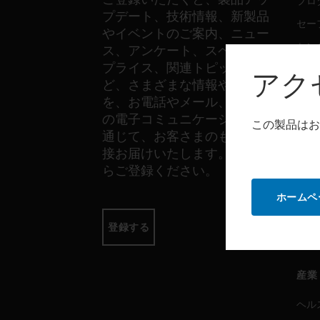
プロ
プデート、技術情報、新製品
セー
やイベントのご案内、ニュー
セン
ス、アンケート、スペシャル
プライス、関連トピックな
アク
ど、さまざまな情報やご案内
ソフ
を、お電話やメール、その他
の電子コミュニケーションを
プロ
この製品はお
通じて、お客さまのもとへ直
セー
接お届けいたします。以下か
らご登録ください。
サー
ホームペ
プロ
登録する
セー
産業
ヘル