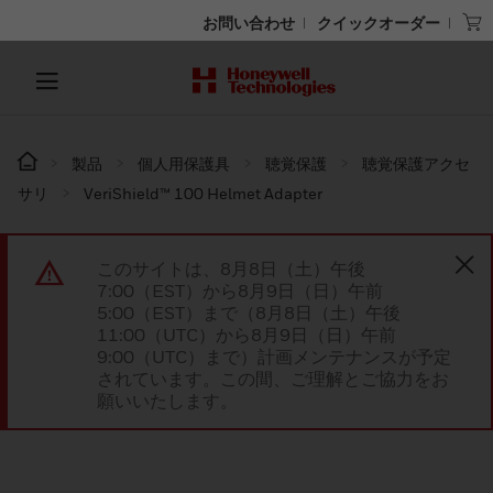
お問い合わせ
クイックオーダー
製品
個人用保護具
聴覚保護
聴覚保護アクセ
サリ
VeriShield™ 100 Helmet Adapter
このサイトは、8月8日（土）午後
7:00（EST）から8月9日（日）午前
5:00（EST）まで（8月8日（土）午後
11:00（UTC）から8月9日（日）午前
9:00（UTC）まで）計画メンテナンスが予定
されています。この間、ご理解とご協力をお
願いいたします。