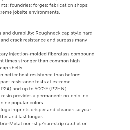
ants: foundries: forges: fabrication shops:
treme jobsite environments.
ss and durability: Roughneck cap style hard
t and crack resistance and surpass many
tary injection-molded fiberglass compound
ight times stronger than common high
cap shells.
 better heat resistance than before:
act resistance tests at extreme
 (P2A) and up to 500°F (P2HN).
r resin provides a permanent: no-chip: no-
n nine popular colors
logo imprints crisper and cleaner: so your
ter and last longer.
ibre-Metal non-slip/non-strip ratchet or