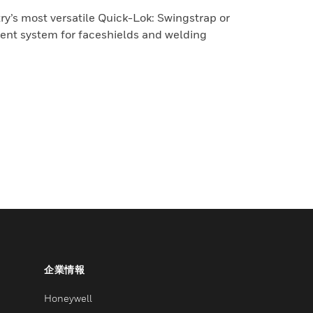
try’s most versatile Quick-Lok: Swingstrap or
nt system for faceshields and welding
企業情報
Honeywell