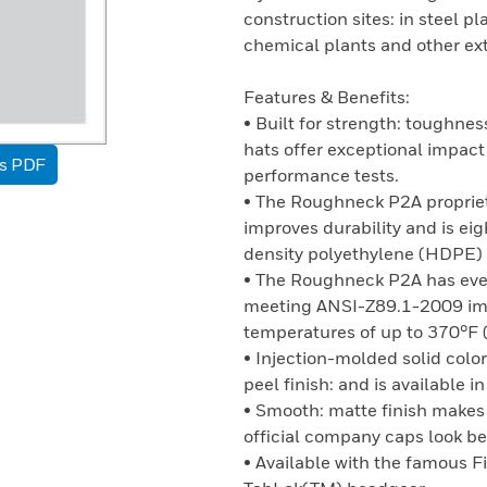
construction sites: in steel pl
chemical plants and other ex
Features & Benefits:
• Built for strength: toughne
hats offer exceptional impac
as PDF
performance tests.
• The Roughneck P2A proprie
improves durability and is e
density polyethylene (HDPE) 
• The Roughneck P2A has even
meeting ANSI-Z89.1-2009 imp
temperatures of up to 370°F
• Injection-molded solid colo
peel finish: and is available i
• Smooth: matte finish makes 
official company caps look bet
• Available with the famous F