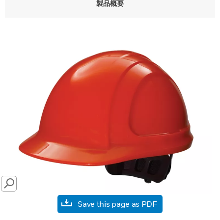
製品概要
SEARCH
Save this page as PDF