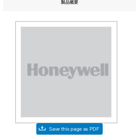
製品概要
Save this page as PDF