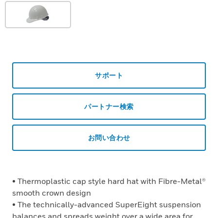
サポート
パートナー検索
お問い合わせ
• Thermoplastic cap style hard hat with Fibre-Metal®
smooth crown design
• The technically-advanced SuperEight suspension
balances and spreads weight over a wide area for