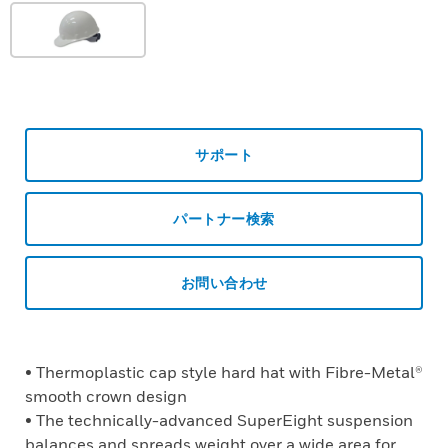
サポート
パートナー検索
お問い合わせ
• Thermoplastic cap style hard hat with Fibre-Metal®
smooth crown design
• The technically-advanced SuperEight suspension
balances and spreads weight over a wide area for