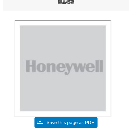
製品概要
Save this page as PDF