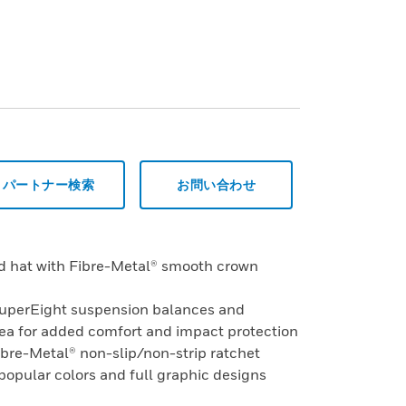
パートナー検索
お問い合わせ
rd hat with Fibre-Metal® smooth crown
SuperEight suspension balances and
rea for added comfort and impact protection
ibre-Metal® non-slip/non-strip ratchet
 popular colors and full graphic designs