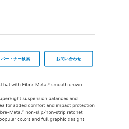
パートナー検索
お問い合わせ
rd hat with Fibre-Metal® smooth crown
SuperEight suspension balances and
rea for added comfort and impact protection
ibre-Metal® non-slip/non-strip ratchet
 popular colors and full graphic designs