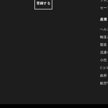
登録する
セー
産業
ヘル
輸送
製造
流通
小売
Eコ
政府
航空