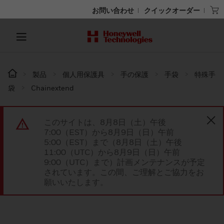
お問い合わせ
クイックオーダー
製品
個人用保護具
手の保護
手袋
特殊手
袋
Chainextend
このサイトは、8月8日（土）午後
7:00（EST）から8月9日（日）午前
5:00（EST）まで（8月8日（土）午後
11:00（UTC）から8月9日（日）午前
9:00（UTC）まで）計画メンテナンスが予定
されています。この間、ご理解とご協力をお
願いいたします。