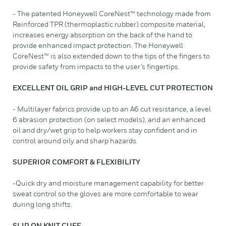
- The patented Honeywell CoreNest™ technology made from
Reinforced TPR (thermoplastic rubber) composite material,
increases energy absorption on the back of the hand to
provide enhanced impact protection. The Honeywell
CoreNest™ is also extended down to the tips of the fingers to
provide safety from impacts to the user’s fingertips.
EXCELLENT OIL GRIP and HIGH-LEVEL CUT PROTECTION
- Multilayer fabrics provide up to an A6 cut resistance, a level
6 abrasion protection (on select models), and an enhanced
oil and dry/wet grip to help workers stay confident and in
control around oily and sharp hazards.
SUPERIOR COMFORT & FLEXIBILITY
-Quick dry and moisture management capability for better
sweat control so the gloves are more comfortable to wear
during long shifts.
SLIP ON KNIT CUFF