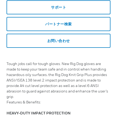
サポート
パートナー検索
お問い合わせ
Tough jobs call for tough gloves. New Rig Dog gloves are
made to keep your team safe and in control when handling
hazardous oily surfaces; the Rig Dog Knit Grip Plus provides
ANSI/ISEA 138 level 2 impact protection and is made to
provide A4 cut level protection as well as a level 6 ANSI
abrasion to guard against abrasions and enhance the user’s
grip.
Features & Benefits:
HEAVY-DUTY IMPACT PROTECTION