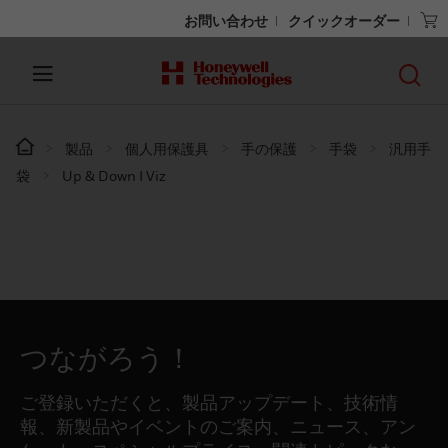
お問い合わせ
クイックオーダー
製品
個人用保護具
手の保護
手袋
汎用手
袋
Up & Down I Viz
つながろう！
ご登録いただくと、製品アップデート、技術情
報、新製品やイベントのご案内、ニュース、アン