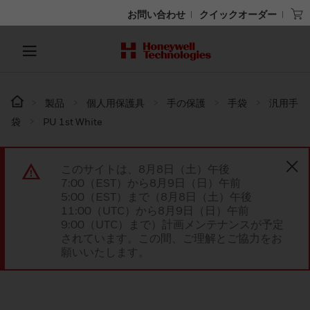
お問い合わせ
クイックオーダー
製品
個人用保護具
手の保護
手袋
汎用手
袋
PU 1st White
このサイトは、8月8日（土）午後
7:00（EST）から8月9日（日）午前
5:00（EST）まで（8月8日（土）午後
11:00（UTC）から8月9日（日）午前
9:00（UTC）まで）計画メンテナンスが予定
されています。この間、ご理解とご協力をお
願いいたします。