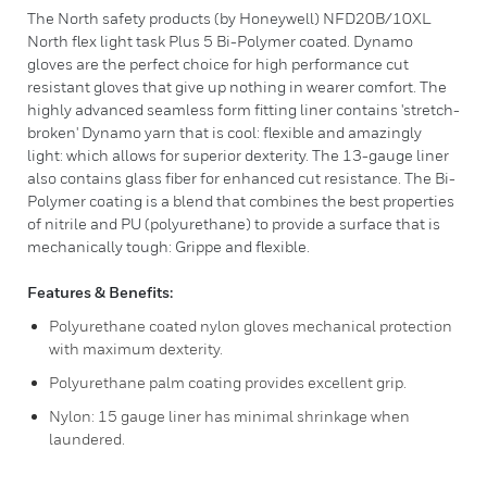
The North safety products (by Honeywell) NFD20B/10XL
North flex light task Plus 5 Bi-Polymer coated. Dynamo
gloves are the perfect choice for high performance cut
resistant gloves that give up nothing in wearer comfort. The
highly advanced seamless form fitting liner contains 'stretch-
broken' Dynamo yarn that is cool: flexible and amazingly
light: which allows for superior dexterity. The 13-gauge liner
also contains glass fiber for enhanced cut resistance. The Bi-
Polymer coating is a blend that combines the best properties
of nitrile and PU (polyurethane) to provide a surface that is
mechanically tough: Grippe and flexible.
Features & Benefits:
Polyurethane coated nylon gloves mechanical protection
with maximum dexterity.
Polyurethane palm coating provides excellent grip.
Nylon: 15 gauge liner has minimal shrinkage when
laundered.