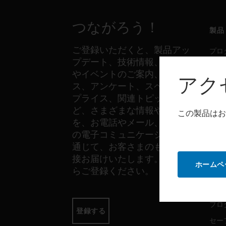
つながろう！
製品
ご登録いただくと、製品アッ
プロ
プデート、技術情報、新製品
セー
やイベントのご案内、ニュー
アク
セン
ス、アンケート、スペシャル
プライス、関連トピックな
ど、さまざまな情報やご案内
この製品はお
ソフ
を、お電話やメール、その他
の電子コミュニケーションを
プロ
通じて、お客さまのもとへ直
セー
接お届けいたします。以下か
ホームペ
らご登録ください。
サー
プロ
登録する
セー