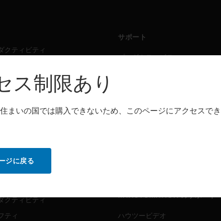
サポート
ダクティビティ
プロダクティビティ
フティ
セーフティ
セス制限あり
シング・ソリューション
センシング・ソリューション
住まいの国では購入できないため、このページにアクセスでき
トウェア
パートナー検索
ダクティビティ
プロダクティビティ
フティ
セーフティ
ージに戻る
センシング・ソリューション
ビス
MYAUTOMATION のサポート
ダクティビティ
フティ
ハウツービデオ