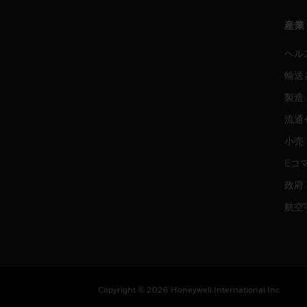
産業
ヘル
輸送
製造
流通
小売
Eコ
政府
航空
Copyright © 2026 Honeywell International Inc