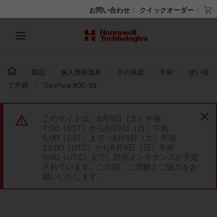
お問い合わせ
クイックオーダー
製品
個人用保護具
手の保護
手袋
使い捨
て手袋
DexPure 800-91
このサイトは、8月8日（土）午後
7:00（EST）から8月9日（日）午前
5:00（EST）まで（8月8日（土）午後
11:00（UTC）から8月9日（日）午前
9:00（UTC）まで）計画メンテナンスが予定
されています。この間、ご理解とご協力をお
願いいたします。