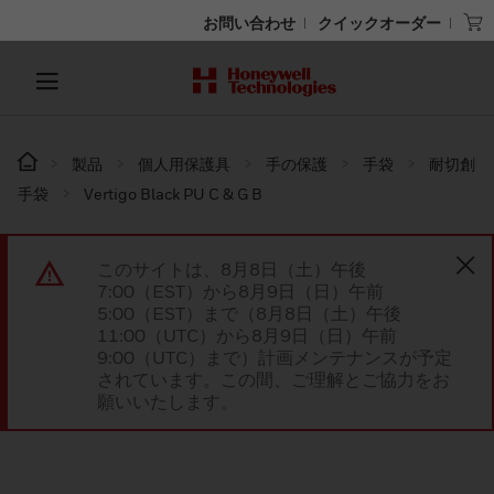
お問い合わせ
クイックオーダー
製品
個人用保護具
手の保護
手袋
耐切創
手袋
Vertigo Black PU C & G B
このサイトは、8月8日（土）午後
7:00（EST）から8月9日（日）午前
5:00（EST）まで（8月8日（土）午後
11:00（UTC）から8月9日（日）午前
9:00（UTC）まで）計画メンテナンスが予定
されています。この間、ご理解とご協力をお
願いいたします。