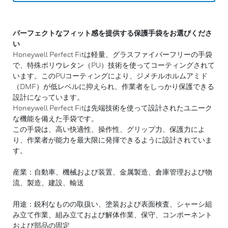
パーフェクトなフィット感を提供する保護手袋をお選びくださ
い
Honeywell Perfect Fitは軽量、グラスファイバーフリーの手袋
で、特殊ポリウレタン（PU）技術を使ってコーティングされて
います。このPUコーティングにより、ジメチルホルムアミド
（DMF）が低レベルに抑えられ、作業者をしっかり保護できる
設計になっています。
Honeywell Perfect Fitは先端技術を使って設計されたユニーク
な機能を備えた手袋です。
この手袋は、高い快適性、操作性、グリップ力、保護力によ
り、作業者が能力を最大限に発揮できるように設計されていま
す。
産業：自動車、機械および装置、金属製造、倉庫管理および物
流、製造、建設、輸送
用途：鋭利なものの取扱い、塗装および表面検査、シャーシ組
み立て作業、組み立ておよび解体作業、保守、コンポーネント
および部品の固定