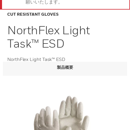
願いいたします。
CUT RESISTANT GLOVES
NorthFlex Light
Task™ ESD
NorthFlex Light Task™ ESD
製品概要