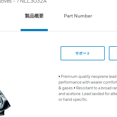
loves - 7NLL3032A
製品概要
Part Number
サポート
• Premium quality neoprene lea
performance with wearer comfort
& gases.• Resistant to a broad ra
and acetone. Lead laoded for at
or hand specific.