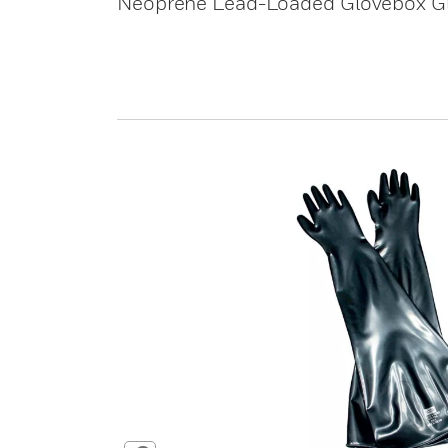
Neoprene Lead-Loaded Glovebox G