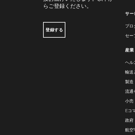
らご登録ください。
サー
プロ
登録する
セー
産業
ヘル
輸送
製造
流通
小売
Eコ
政府
航空