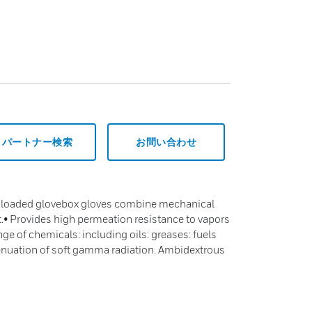
パートナー検索
お問い合わせ
d loaded glovebox gloves combine mechanical
.• Provides high permeation resistance to vapors
nge of chemicals: including oils: greases: fuels
tenuation of soft gamma radiation. Ambidextrous