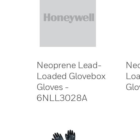
Neoprene Lead-
Neo
Loaded Glovebox
Loa
Gloves -
Glo
6NLL3028A