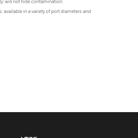
ty: will not hide contamination.
 available in a variety of port diameters and