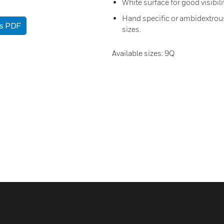
White surface for good visibili
Hand specific or ambidextrous:
as PDF
sizes.
Available sizes: 9Q