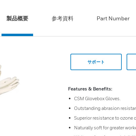
製品概要
参考資料
Part Number
サポート
Features & Benefits:
CSM Glovebox Gloves.
Outstanding abrasion resista
Superior resistance to ozone o
Naturally soft for greater work