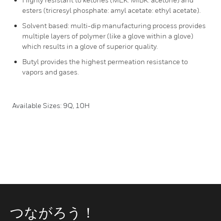
esters (tricresyl phosphate: amyl acetate: ethyl acetate).
Solvent based: multi-dip manufacturing process provides
multiple layers of polymer (like a glove within a glove)
which results in a glove of superior quality.
Butyl provides the highest permeation resistance to
vapors and gases.
Available Sizes: 9Q, 10H
つながろう！