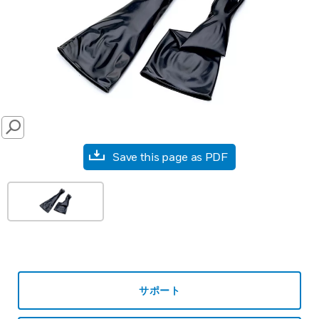
SEARCH
Save this page as PDF
サポート