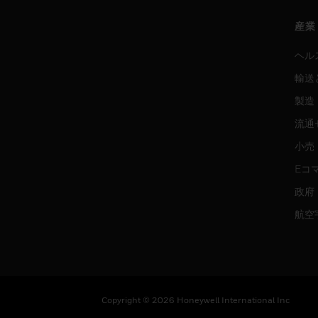
産業
ヘル
輸送
製造
流通
小売
Eコ
政府
航空
Copyright © 2026 Honeywell International Inc