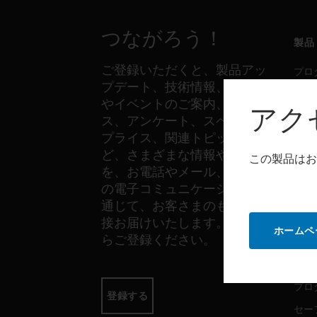
つながろう！
製品
ご登録いただくと、製品アッ
プロ
プデート、技術情報、新製品
セー
やイベントのご案内、ニュー
アク
セン
ス、アンケート、スペシャル
プライス、関連トピックな
ど、さまざまな情報やご案内
この製品はお
ソフ
を、お電話やメール、その他
の電子コミュニケーションを
プロ
通じて、お客さまのもとへ直
セー
接お届けいたします。以下か
ホームペ
らご登録ください。
サー
プロ
登録する
セー