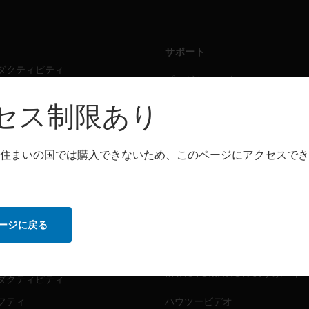
サポート
ダクティビティ
プロダクティビティ
フティ
セーフティ
セス制限あり
シング・ソリューション
センシング・ソリューション
住まいの国では購入できないため、このページにアクセスでき
トウェア
パートナー検索
ダクティビティ
プロダクティビティ
フティ
セーフティ
ージに戻る
センシング・ソリューション
ビス
MYAUTOMATION のサポート
ダクティビティ
フティ
ハウツービデオ