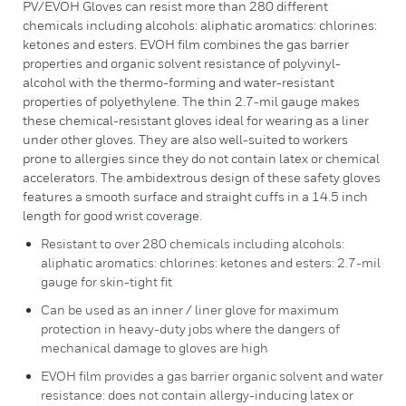
PV/EVOH Gloves can resist more than 280 different
chemicals including alcohols: aliphatic aromatics: chlorines:
ketones and esters. EVOH film combines the gas barrier
properties and organic solvent resistance of polyvinyl-
alcohol with the thermo-forming and water-resistant
properties of polyethylene. The thin 2.7-mil gauge makes
these chemical-resistant gloves ideal for wearing as a liner
under other gloves. They are also well-suited to workers
prone to allergies since they do not contain latex or chemical
accelerators. The ambidextrous design of these safety gloves
features a smooth surface and straight cuffs in a 14.5 inch
length for good wrist coverage.
Resistant to over 280 chemicals including alcohols:
aliphatic aromatics: chlorines: ketones and esters: 2.7-mil
gauge for skin-tight fit
Can be used as an inner / liner glove for maximum
protection in heavy-duty jobs where the dangers of
mechanical damage to gloves are high
EVOH film provides a gas barrier organic solvent and water
resistance: does not contain allergy-inducing latex or