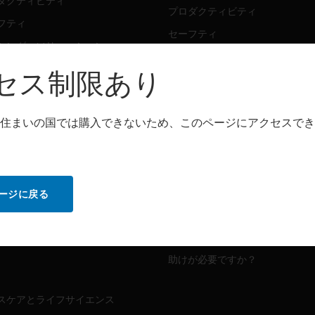
ダクティビティ
プロダクティビティ
フティ
セーフティ
シング・ソリューション
センシング・ソリューション
セス制限あり
トウェア
パートナー検索
ダクティビティ
住まいの国では購入できないため、このページにアクセスでき
プロダクティビティ
フティ
セーフティ
センシング・ソリューション
ビス
ージに戻る
MYAUTOMATION のサポート
ダクティビティ
フティ
ハウツービデオ
助けが必要ですか？
スケアとライフサイエンス