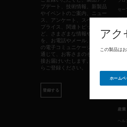
プロ
プデート、技術情報、新製品
セー
やイベントのご案内、ニュー
セン
ス、アンケート、スペシャル
プライス、関連トピックな
アク
ど、さまざまな情報やご案内
ソフ
を、お電話やメール、その他
の電子コミュニケーションを
プロ
この製品はお
通じて、お客さまのもとへ直
セー
接お届けいたします。以下か
らご登録ください。
サー
ホームペ
プロ
登録する
セー
産業
ヘル